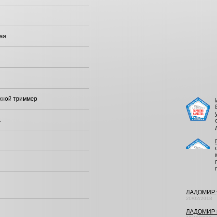
ая
жной триммер
.
ЛАДОМИР 
20/02/2018
ЛАДОМИР н