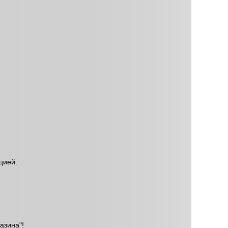
цией.
азина"!