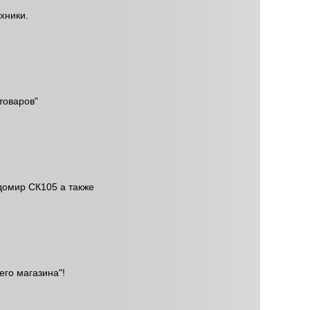
хники.
товаров"
адомир СК105 а также
го магазина"!