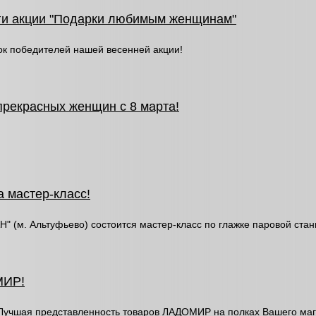
и акции "Подарки любимым женщинам"
ок победителей нашей весенней акции!
рекрасных женщин с 8 марта!
 мастер-класс!
Н" (м. Альтуфьево) состоится мастер-класс по глажке паровой стан
МИР!
"Лучшая представленность товаров ЛАДОМИР на полках Вашего маг